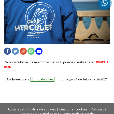
Para inscribirse los miembros del club puedes realizarla en
PINCHA
AQUI
Archivado en:
domingo 21 de febrero de 2021
Competiciones
Aviso legal
|
Política de cookies
|
Gestionar cookies
|
Política de
Privacidad
|
Canal ético
|
Diseño Web Duacode