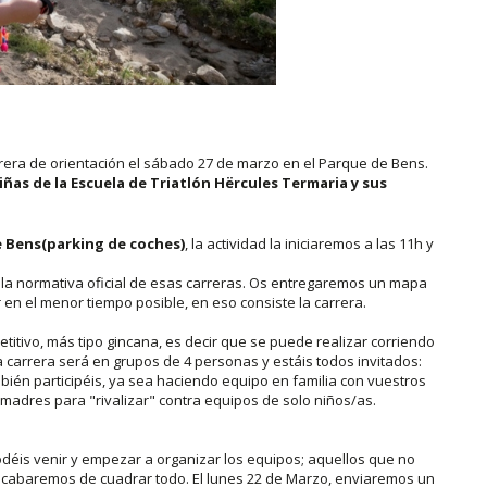
rera de orientación el sábado 27 de marzo en el Parque de Bens.
niñas de la Escuela de Triatlón Hërcules Termaria y sus
de Bens(parking de coches)
, la actividad la iniciaremos a las 11h y
 la normativa oficial de esas carreras. Os entregaremos un mapa
n el menor tiempo posible, en eso consiste la carrera.
itivo, más tipo gincana, es decir que se puede realizar corriendo
 carrera será en grupos de 4 personas y estáis todos invitados:
én participéis, ya sea haciendo equipo en familia con vuestros
madres para "rivalizar" contra equipos de solo niños/as.
déis venir y empezar a organizar los equipos; aquellos que no
acabaremos de cuadrar todo. El lunes 22 de Marzo, enviaremos un