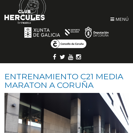
MENÚ
ENTRENAMIENTO C21 MEDIA
MARATON A CORUÑA