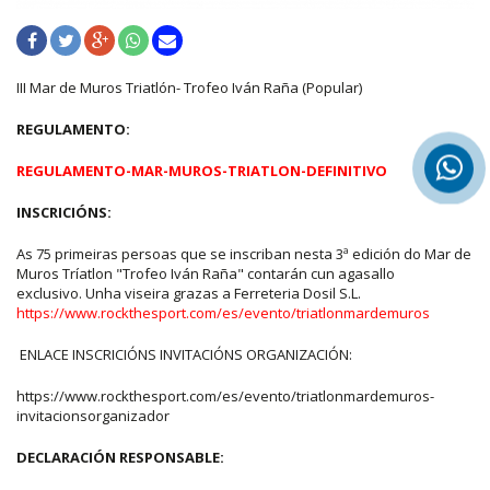
III Mar de Muros Triatlón- Trofeo Iván Raña (Popular)
REGULAMENTO:
REGULAMENTO-MAR-MUROS-TRIATLON-DEFINITIVO
INSCRICIÓNS:
As 75 primeiras persoas que se inscriban nesta 3ª edición do Mar de
Muros Tríatlon "Trofeo Iván Raña" contarán cun agasallo
exclusivo. Unha viseira grazas a Ferreteria Dosil S.L.
https://www.rockthesport.com/es/evento/triatlonmardemuros
ENLACE INSCRICIÓNS INVITACIÓNS ORGANIZACIÓN:
https://www.rockthesport.com/es/evento/triatlonmardemuros-
invitacionsorganizador
DECLARACIÓN RESPONSABLE: