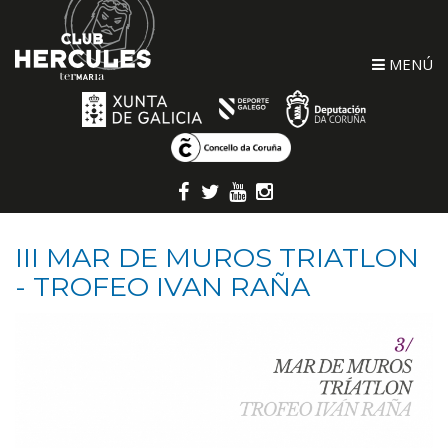
MENÚ
III MAR DE MUROS TRIATLON
- TROFEO IVAN RAÑA