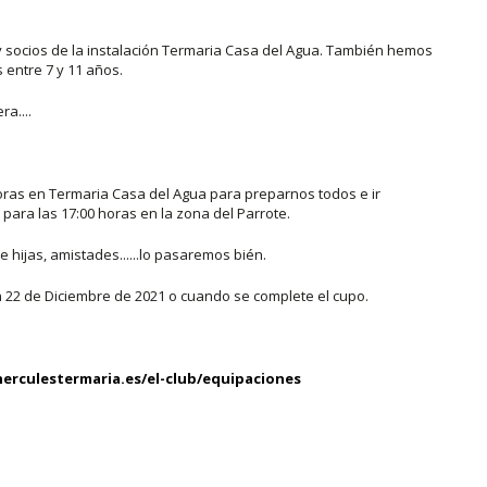
 y socios de la instalación Termaria Casa del Agua. También hemos
s entre 7 y 11 años.
ra....
horas en Termaria Casa del Agua para preparnos todos e ir
 para las 17:00 horas en la zona del Parrote.
 hijas, amistades......lo pasaremos bién.
ión 22 de Diciembre de 2021 o cuando se complete el cupo.
erculestermaria.es/el-club/equipaciones