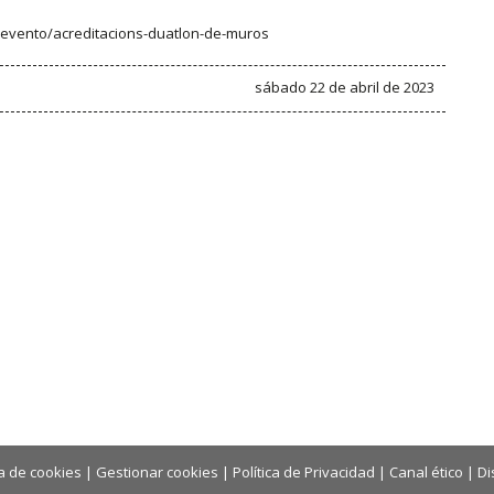
s/evento/acreditacions-duatlon-de-muros
sábado 22 de abril de 2023
ca de cookies
|
Gestionar cookies
|
Política de Privacidad
|
Canal ético
|
Di