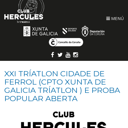
MENÚ
XXI TRÍATLON CIDADE DE
FERROL (CPTO XUNTA DE
GALICIA TRÍATLON ) E PROBA
POPULAR ABERTA