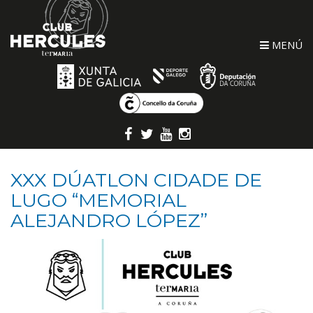
MENÚ
XXX DÚATLON CIDADE DE
LUGO “MEMORIAL
ALEJANDRO LÓPEZ”