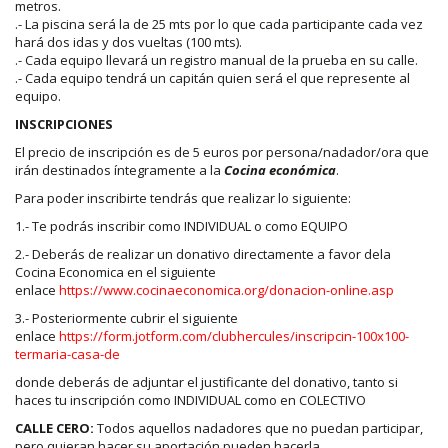
metros.
.- La piscina será la de 25 mts por lo que cada participante cada vez
hará dos idas y dos vueltas (100 mts).
.- Cada equipo llevará un registro manual de la prueba en su calle.
.- Cada equipo tendrá un capitán quien será el que represente al
equipo.
INSCRIPCIONES
El precio de inscripción es de 5 euros por persona/nadador/ora que
irán destinados íntegramente a la
Cocina económica
.
Para poder inscribirte tendrás que realizar lo siguiente:
1.- Te podrás inscribir como INDIVIDUAL o como EQUIPO
2.- Deberás de realizar un donativo directamente a favor dela
Cocina Economica en el siguiente
enlace
https://www.cocinaeconomica.org/donacion-online.asp
3.- Posteriormente cubrir el siguiente
enlace
https://form.jotform.com/clubhercules/inscripcin-100x100-
termaria-casa-de
donde deberás de adjuntar el justificante del donativo, tanto si
haces tu inscripción como INDIVIDUAL como en COLECTIVO
CALLE CERO:
Todos aquellos nadadores que no puedan participar,
pero quieran hacer su aportación pueden hacerla.