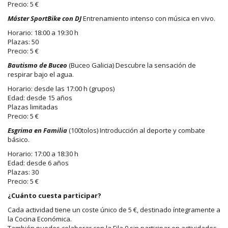
Precio: 5 €
Máster SportBike con DJ
Entrenamiento intenso con música en vivo.
Horario: 18:00 a 19:30 h
Plazas: 50
Precio: 5 €
Bautismo de Buceo
(Buceo Galicia) Descubre la sensación de
respirar bajo el agua.
Horario: desde las 17:00 h (grupos)
Edad: desde 15 años
Plazas limitadas
Precio: 5 €
Esgrima en Familia
(100tolos) Introducción al deporte y combate
básico.
Horario: 17:00 a 18:30 h
Edad: desde 6 años
Plazas: 30
Precio: 5 €
¿Cuánto cuesta participar?
Cada actividad tiene un coste único de 5 €, destinado íntegramente a
la Cocina Económica.
También puedes colaborar con la Fila 0 sin participar en actividades.