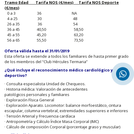
Tramo Edad Tarifa NOS (€/mes)
Tarifa NOS Deporte
(€/mes)
0 a 3 36 NA
4 a 25 30 48
26 a 35 36 54
36 a 45 40,50 58,50
45 a 55 45,20 63,20
56 a 65 55,50 73,50
Oferta válida hasta el 31/01/2019
Esta oferta se extiende a todos los familiares de hasta primer grado
de los miembros del “Club Hércules Termaria”
¿Qué incluye el reconocimiento médico cardiológico y
deportivo?
· Consulta especialista Unidad de Chequeos.
· Historia médica: Valoración de antecedentes
patológicos personales y familiares
· Exploración Física General
· Exploración Aparato. Locomotor: balance morfoestático, cintura
escapular, columna vertebral, extremidades superiores e inferiores
· Tensión Arterial y Frecuencia cardíaca
· Antropometría y Cálculo Índice Masa Corporal (IMC)
· Cálculo de composición Corporal (porcentaje graso y muscular)