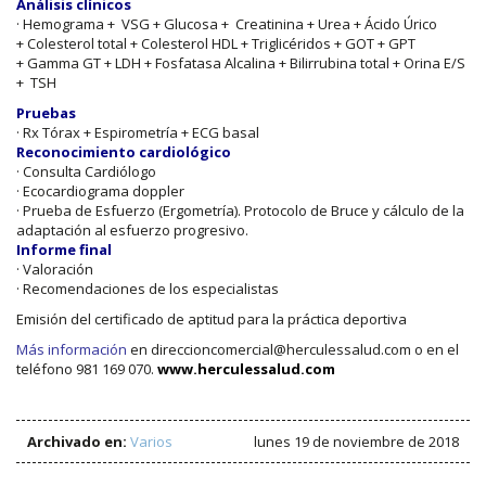
Análisis clínicos
· Hemograma + VSG + Glucosa + Creatinina + Urea + Ácido Úrico
+ Colesterol total + Colesterol HDL + Triglicéridos + GOT + GPT
+ Gamma GT + LDH + Fosfatasa Alcalina + Bilirrubina total + Orina E/S
+ TSH
Pruebas
· Rx Tórax + Espirometría + ECG basal
Reconocimiento cardiológico
· Consulta Cardiólogo
· Ecocardiograma doppler
· Prueba de Esfuerzo (Ergometría). Protocolo de Bruce y cálculo de la
adaptación al esfuerzo progresivo.
Informe final
· Valoración
· Recomendaciones de los especialistas
Emisión del certificado de aptitud para la práctica deportiva
Más información
en direccioncomercial@herculessalud.com o en el
teléfono 981 169 070.
www.herculessalud.com
Archivado en:
Varios
lunes 19 de noviembre de 2018