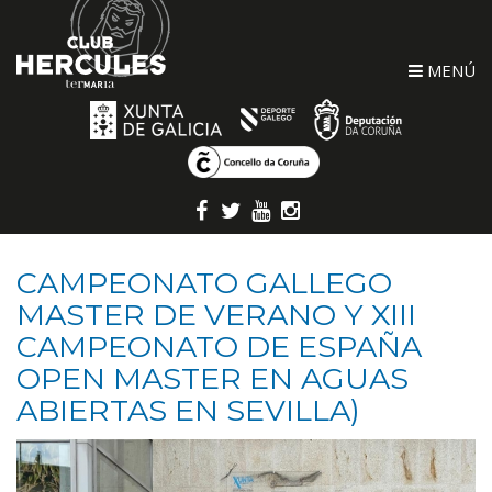
MENÚ
CAMPEONATO GALLEGO
MASTER DE VERANO Y XIII
CAMPEONATO DE ESPAÑA
OPEN MASTER EN AGUAS
ABIERTAS EN SEVILLA)