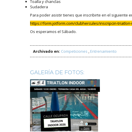
Toalla y chanclas
Sudadera
Para poder asistir tienes que inscribirte en el siguiente 
https://form.jotform.com/clubhercules/inscripcin-triatlon
Os esperamos el Sábado.
Archivado en:
Competiciones
,
Entrenamiento
GALERÍA DE FOTOS: