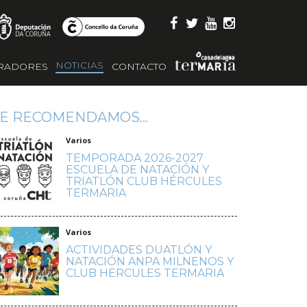
NOTICIAS
RADORES
CONTACTO
E RECOMENDAMOS...
Varios
TEMPORADA 2026-2027
ESCUELA DE NATACIÓN Y
TRIATLÓN CLUB HÉRCULES
TERMARIA
Varios
ACTIVIDADES DUATLÓN Y
NATACIÓN ANPA MILNENOS Y
CLUB HERCULES TERMARIA