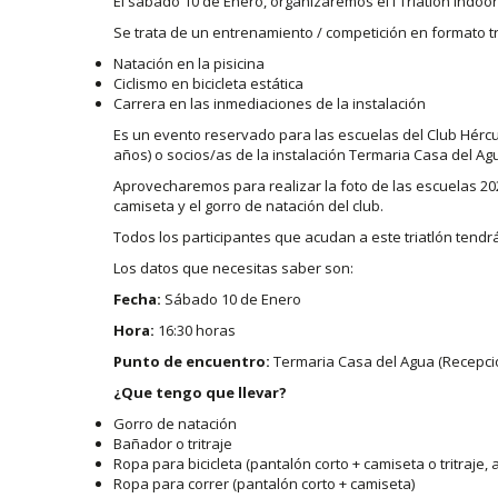
El sábado 10 de Enero, organizaremos el I Triatlón Indoo
Se trata de un entrenamiento / competición en formato tr
Natación en la pisicina
Ciclismo en bicicleta estática
Carrera en las inmediaciones de la instalación
Es un evento reservado para las escuelas del Club Hércu
años) o socios/as de la instalación Termaria Casa del Agu
Aprovecharemos para realizar la foto de las escuelas 202
camiseta y el gorro de natación del club.
Todos los participantes que acudan a este triatlón tendr
Los datos que necesitas saber son:
Fecha:
Sábado 10 de Enero
Hora:
16:30 horas
Punto de encuentro:
Termaria Casa del Agua (Recepción
¿Que tengo que llevar?
Gorro de natación
Bañador o tritraje
Ropa para bicicleta (pantalón corto + camiseta o tritraje, 
Ropa para correr (pantalón corto + camiseta)