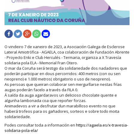
O vindeiro 7 de xaneiro de 2023, a Asociación Galega de Esclerose
Lateral Amiotrófica - AGAELA, coa colaboración de Fundación Abrente
- Proyecto Enki e Club Herculés - Termaria, organiza a X Travesía
solidaria pola ELA - Memorial Fran Otero.
O mar da Coruña será testigo da solidariedade dos nadadores que
poderán participar en dous percorridos: 400 metros (con ou sen
neopreno) e 1.000 metros( obrigatorio o uso de neopreno).
As persoas que queiran colaborar sen mergurllarse nestas frías
augas poderán facelo a través da FILA 0.
Á saída da auga agardaravos un delicioso chocolate quente e
algunha lambonada coa que repoñer forzas.
Animadevos a vir a desfrutar dun marabilloso evento no que
haberá trofeos para os gañadores, sorteos e sobre todo moita
solidariedade.
Podes consultar toda a información en
https://agaela.es/x-travesia-
solidaria-pola-ela/