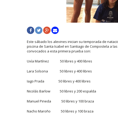
Este sábado los alevines inician su temporada de natación
piscina de Santa Isabel en Santiago de Compostela a las 1
convocados a esta primera prueba son:
Uxía Martínez 50 libres y 400 libres
Lara Solsona 50 libres y 400 libres
Iago Prada 50 libres y 400 libres
Nicolás Barlow 50 libres y 200 espalda
Manuel Pineda 50 libres y 100 braza
Nacho Maroño 50 libres y 100 braza