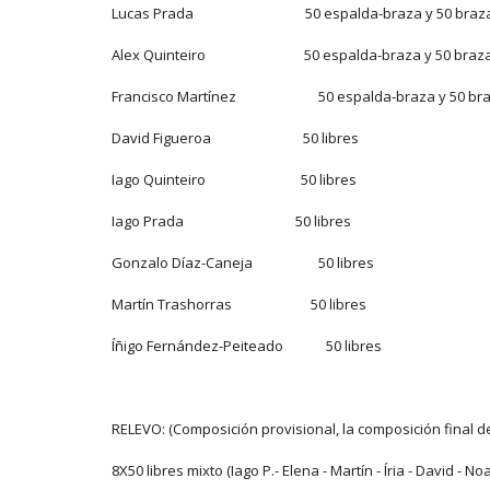
Lucas Prada 50 espalda-braza y 50 braza-
Alex Quinteiro 50 espalda-braza y 50 braza-
Francisco Martínez 50 espalda-braza y 50 braz
David Figueroa 50 libres
Iago Quinteiro 50 libres
Iago Prada 50 libres
Gonzalo Díaz-Caneja 50 libres
Martín Trashorras 50 libres
Íñigo Fernández-Peiteado 50 libres
RELEVO: (Composición provisional, la composición final d
8X50 libres mixto (Iago P.- Elena - Martín - Íria - David - N