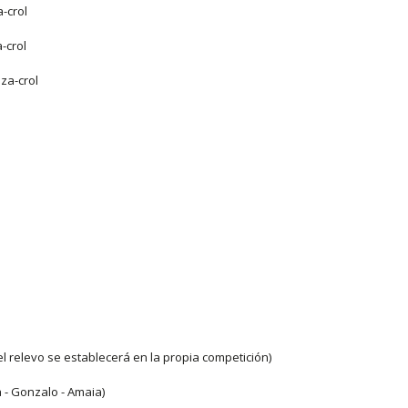
crol
crol
a-crol
el relevo se establecerá en la propia competición)
oa - Gonzalo - Amaia)