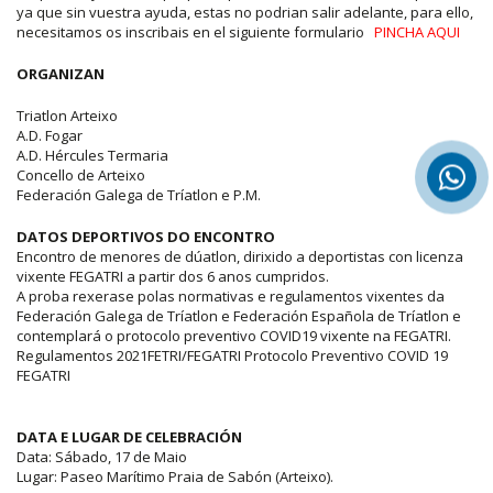
ya que sin vuestra ayuda, estas no podrian salir adelante, para ello,
necesitamos os inscribais en el siguiente formulario
PINCHA AQUI
ORGANIZAN
Triatlon Arteixo
A.D. Fogar
A.D. Hércules Termaria
Concello de Arteixo
Federación Galega de Tríatlon e P.M.
DATOS DEPORTIVOS DO ENCONTRO
Encontro de menores de dúatlon, dirixido a deportistas con licenza
vixente FEGATRI a partir dos 6 anos cumpridos.
A proba rexerase polas normativas e regulamentos vixentes da
Federación Galega de Tríatlon e Federación Española de Tríatlon e
contemplará o protocolo preventivo COVID19 vixente na FEGATRI.
Regulamentos 2021FETRI/FEGATRI Protocolo Preventivo COVID 19
FEGATRI
DATA E LUGAR DE CELEBRACIÓN
Data: Sábado, 17 de Maio
Lugar: Paseo Marítimo Praia de Sabón (Arteixo).