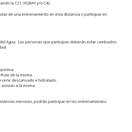
ando la C21, VIGBAY y/o C42.
utar de una entrenamiento en esta distancia o participar en
 del Agua. Las personas que participan deberán estar cambiados
dad.
eportiva.
sfrute de la misma.
rá venir descansado e hidratado.
asistan a la misma.
istancias menores, podrán participar en los entrenamientos