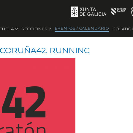
EVENTOS / CALENDARIO
SCUELA
SECCIONES
COLABO
 CORUÑA42. RUNNING