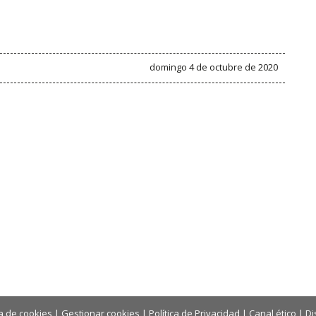
domingo 4 de octubre de 2020
ca de cookies
|
Gestionar cookies
|
Política de Privacidad
|
Canal ético
|
Di