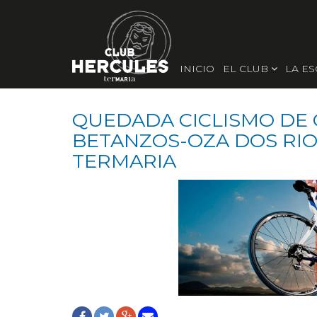
INICIO
EL CLUB
LA E
QUEDADA CICLISMO DE
BETANZOS-OZA DOS RI
TERMARIA