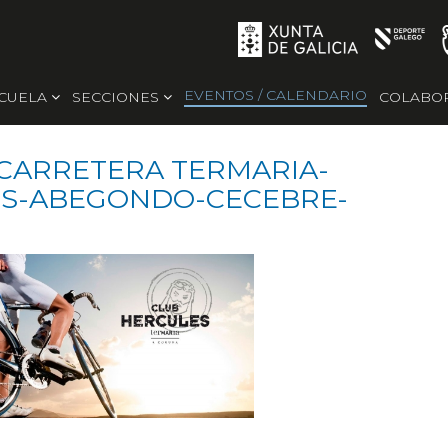
EVENTOS / CALENDARIO
SCUELA
SECCIONES
COLABO
 CARRETERA TERMARIA-
OS-ABEGONDO-CECEBRE-