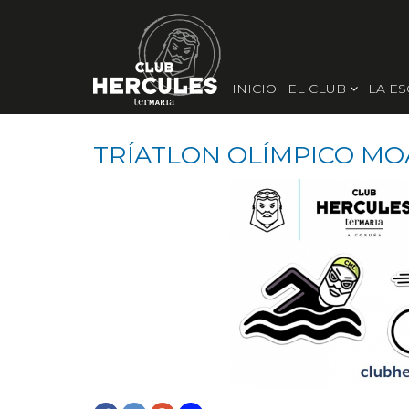
INICIO
EL CLUB
LA E
TRÍATLON OLÍMPICO MO