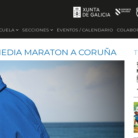
SCUELA
SECCIONES
EVENTOS / CALENDARIO
COLABO
MEDIA MARATON A CORUÑA
T