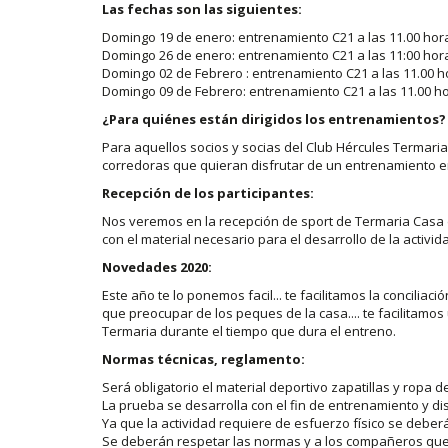
Las fechas son las siguientes:
Domingo 19 de enero: entrenamiento C21 a las 11.00 hor
Domingo 26 de enero: entrenamiento C21 a las 11:00 hor
Domingo 02 de Febrero : entrenamiento C21 a las 11.00 h
Domingo 09 de Febrero: entrenamiento C21 a las 11.00 ho
¿Para quiénes están dirigidos los entrenamientos?
Para aquellos socios y socias del Club Hércules Termari
corredoras que quieran disfrutar de un entrenamiento en 
Recepción de los participantes:
Nos veremos en la recepción de sport de Termaria Casa 
con el material necesario para el desarrollo de la activid
Novedades 2020:
Este año te lo ponemos facil... te facilitamos la concili
que preocupar de los peques de la casa.... te facilitamos
Termaria durante el tiempo que dura el entreno.
Normas técnicas, reglamento:
Será obligatorio el material deportivo zapatillas y ropa d
La prueba se desarrolla con el fin de entrenamiento y di
Ya que la actividad requiere de esfuerzo físico se debe
Se deberán respetar las normas y a los compañeros que 