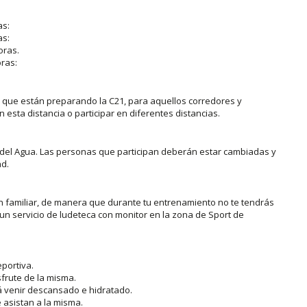
as:
as:
oras.
ras:
a que están preparando la C21, para aquellos corredores y
esta distancia o participar en diferentes distancias.
del Agua. Las personas que participan deberán estar cambiadas y
ad.
ación familiar, de manera que durante tu entrenamiento no te tendrás
 un servicio de ludeteca con monitor en la zona de Sport de
eportiva.
sfrute de la misma.
rá venir descansado e hidratado.
asistan a la misma.