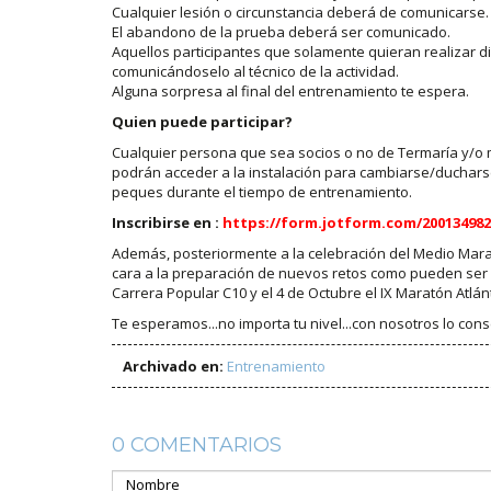
Cualquier lesión o circunstancia deberá de comunicarse.
El abandono de la prueba deberá ser comunicado.
Aquellos participantes que solamente quieran realizar d
comunicándoselo al técnico de la actividad.
Alguna sorpresa al final del entrenamiento te espera.
Quien puede participar?
Cualquier persona que sea socios o no de Termaría y/o 
podrán acceder a la instalación para cambiarse/ducharse
peques durante el tiempo de entrenamiento.
Inscribirse en :
https://form.jotform.com/200134982
Además, posteriormente a la celebración del Medio Mar
cara a la preparación de nuevos retos como pueden ser las
Carrera Popular C10 y el 4 de Octubre el IX Maratón Atlá
Te esperamos...no importa tu nivel...con nosotros lo cons
Archivado en:
Entrenamiento
0 COMENTARIOS