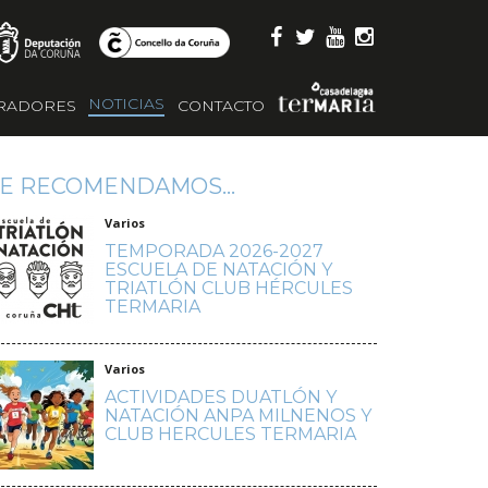
NOTICIAS
RADORES
CONTACTO
E RECOMENDAMOS...
Varios
TEMPORADA 2026-2027
ESCUELA DE NATACIÓN Y
TRIATLÓN CLUB HÉRCULES
TERMARIA
Varios
ACTIVIDADES DUATLÓN Y
NATACIÓN ANPA MILNENOS Y
CLUB HERCULES TERMARIA