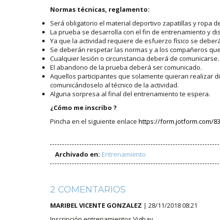
Normas técnicas, reglamento:
Será obligatorio el material deportivo zapatillas y ropa d
La prueba se desarrolla con el fin de entrenamiento y di
Ya que la actividad requiere de esfuerzo físico se debe
Se deberán respetar las normas y a los compañeros que 
Cualquier lesión o circunstancia deberá de comunicarse.
El abandono de la prueba deberá ser comunicado.
Aquellos participantes que solamente quieran realizar d
comunicándoselo al técnico de la actividad.
Alguna sorpresa al final del entrenamiento te espera.
¿Cómo me inscribo ?
Pincha en el siguiente enlace
https://form.jotform.com/
Archivado en:
Entrenamiento
2 COMENTARIOS
MARIBEL VICENTE GONZALEZ
| 28/11/2018 08:21
Inscripción entrenamientos Vigbay