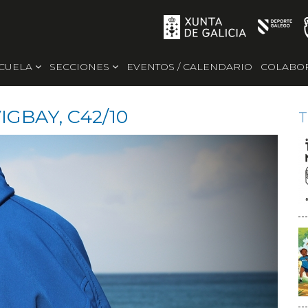
SCUELA
SECCIONES
EVENTOS / CALENDARIO
COLABO
GBAY, C42/10
T