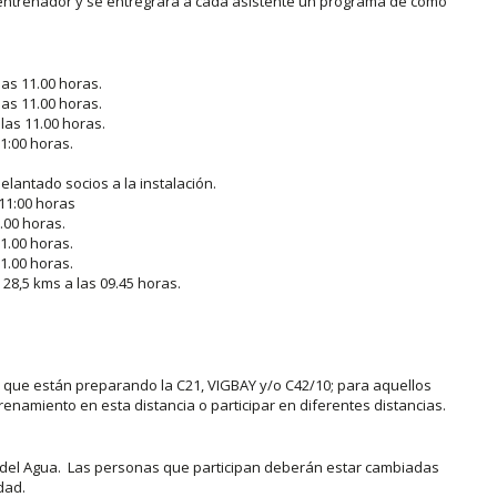
ntrenador y se entregrará a cada asistente un programa de como
as 11.00 horas.
as 11.00 horas.
las 11.00 horas.
1:00 horas.
elantado socios a la instalación.
11:00 horas
.00 horas.
1.00 horas.
1.00 horas.
28,5 kms a las 09.45 horas.
a que están preparando la C21, VIGBAY y/o C42/10; para aquellos
enamiento en esta distancia o participar en diferentes distancias.
 del Agua. Las personas que participan deberán estar cambiadas
dad.