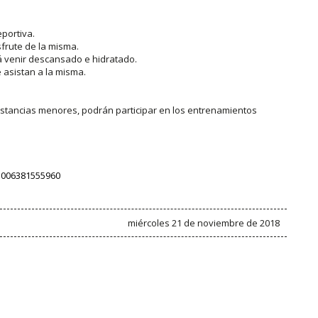
eportiva.
sfrute de la misma.
rá venir descansado e hidratado.
asistan a la misma.
istancias menores, podrán participar en los entrenamientos
83006381555960
miércoles 21 de noviembre de 2018