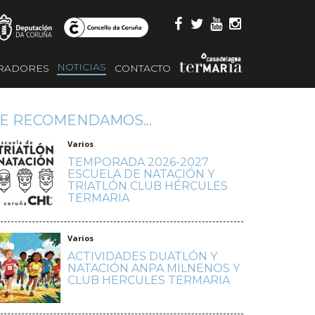
NOTICIAS
RADORES
CONTACTO
E RECOMENDAMOS...
Varios
TEMPORADA 2026-2027
ESCUELA DE NATACIÓN Y
TRIATLÓN CLUB HÉRCULES
TERMARIA
Varios
ACTIVIDADES DUATLÓN Y
NATACIÓN ANPA MILNENOS Y
CLUB HERCULES TERMARIA