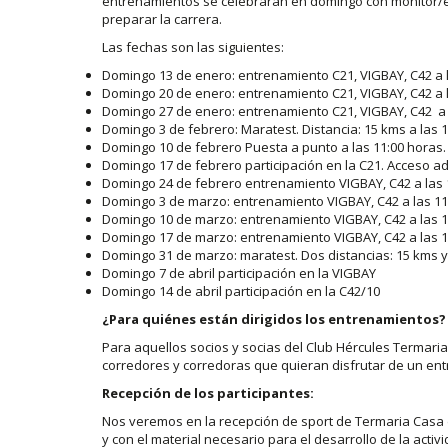
entrenamientos se celebrarán en domingo con monitor/e
preparar la carrera.
Las fechas son las siguientes:
Domingo 13 de enero: entrenamiento C21, VIGBAY, C42 a l
Domingo 20 de enero: entrenamiento C21, VIGBAY, C42 a l
Domingo 27 de enero: entrenamiento C21, VIGBAY, C42 a 
Domingo 3 de febrero: Maratest. Distancia: 15 kms a las 1
Domingo 10 de febrero Puesta a punto a las 11:00 horas.
Domingo 17 de febrero participación en la C21. Acceso ad
Domingo 24 de febrero entrenamiento VIGBAY, C42 a las 
Domingo 3 de marzo: entrenamiento VIGBAY, C42 a las 11
Domingo 10 de marzo: entrenamiento VIGBAY, C42 a las 1
Domingo 17 de marzo: entrenamiento VIGBAY, C42 a las 1
Domingo 31 de marzo: maratest. Dos distancias: 15 kms y 
Domingo 7 de abril participación en la VIGBAY
Domingo 14 de abril participación en la C42/10
¿Para quiénes están dirigidos los entrenamientos?
Para aquellos socios y socias del Club Hércules Termari
corredores y corredoras que quieran disfrutar de un entr
Recepción de los participantes:
Nos veremos en la recepción de sport de Termaria Casa
y con el material necesario para el desarrollo de la activi