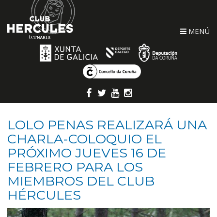
MENÚ
LOLO PENAS REALIZARÁ UNA
CHARLA-COLOQUIO EL
PRÓXIMO JUEVES 16 DE
FEBRERO PARA LOS
MIEMBROS DEL CLUB
HÉRCULES