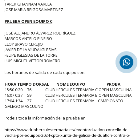
TAREK GHANNAM VARELA
JOSE MARIA REIGOSA MARTINEZ
PRUEBA OPEN EQUIPO C
JOSÉ ALEJANDRO ÁLVAREZ RODRÍGUEZ
MARCOS ANTELO PINEIRO
ELOY BRAVO CEREIJO
JAVIER DE LA VIUDA IGLESIAS
FELIPE IGLESIAS DE LA TORRE
LUIS MIGUEL VITTORI ROMERO
Los horarios de salida de cada equipo son:
HORA TEMPO DORSAL NOME EQUIPO PROBA
15:50 0:20 76 CLUB HERCULES TERMARIA C OPEN MASCULINA
16:07 0:37 59 CLUB HERCULES TERMARIA B OPEN MASCULINA
17:04 1:34 27 CLUB HERCULES TERMARIA CAMPIONATO
GALEGO MASCULINO
Podeis toda la información de la prueba en
https://www.clubherculestermaria.es/evento/duatlon-concello-de-
vedra-por-equipos-2024-cpto-xunta-de-galicia-de-duatlon-contra-o-