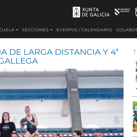
SCUELA
SECCIONES
EVENTOS / CALENDARIO
COLABO
 DE LARGA DISTANCIA Y 4ª
T
 GALLEGA