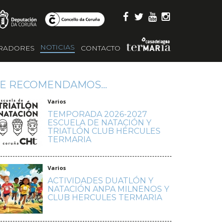
NOTICIAS
RADORES
CONTACTO
E RECOMENDAMOS...
Varios
TEMPORADA 2026-2027
ESCUELA DE NATACIÓN Y
TRIATLÓN CLUB HÉRCULES
TERMARIA
Varios
ACTIVIDADES DUATLÓN Y
NATACIÓN ANPA MILNENOS Y
CLUB HERCULES TERMARIA