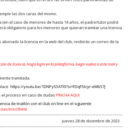
temple las dos caras del mismo.
sta (en el caso de menores de hasta 14 años, el padre/tutor podrá
será obligatorio para los menores que quieran tramitar una licencia
abonado la licencia en la web del club, recibirás un correo de la
ón de licencia. Haga login en la plataforma, luego vuelva a este mail y
lmente tramitada.
enlace
https://youtu.be/1DNPyS5ATl0?si=FDqFStcyr-eMb57J
s el proceso en caso de dudas
PINCHA AQUI
cia de triatlón con el club on line en el siguiente
cias/inscribete
jueves 28 de diciembre de 2023