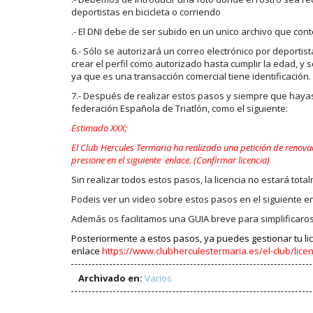
deportistas en bicicleta o corriendo
.- El DNI debe de ser subido en un unico archivo que con
6.- Sólo se autorizará un correo electrónico por deporti
crear el perfil como autorizado hasta cumplir la edad, y 
ya que es una transacción comercial tiene identificación.
7.- Después de realizar estos pasos y siempre que hayas 
federación Española de Triatlón, como el siguiente:
Estimado XXX;
El Club Hercules Termaria ha realizado una petición de renovaci
presione en el siguiente enlace. (Confirmar licencia)
Sin realizar todos estos pasos, la licencia no estará tota
Podeis ver un video sobre estos pasos en el siguiente 
Además os facilitamos una GUIA breve para simplificaro
Posteriormente a estos pasos, ya puedes gestionar tu licen
enlace
https://www.clubherculestermaria.es/el-club/licen
Archivado en:
Varios