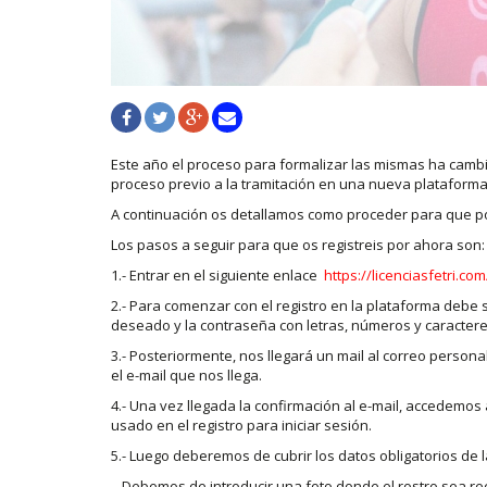
Este año el proceso para formalizar las mismas ha cambi
proceso previo a la tramitación en una nueva plataforma d
A continuación os detallamos como proceder para que po
Los pasos a seguir para que os registreis por ahora son:
1.- Entrar en el siguiente enlace
https://licenciasfetri.com
2.- Para comenzar con el registro en la plataforma debe 
deseado y la contraseña con letras, números y caracter
3.- Posteriormente, nos llegará un mail al correo personal
el e-mail que nos llega.
4.- Una vez llegada la confirmación al e-mail, accedemos 
usado en el registro para iniciar sesión.
5.- Luego deberemos de cubrir los datos obligatorios de 
.- Debemos de introducir una foto donde el rostro sea re