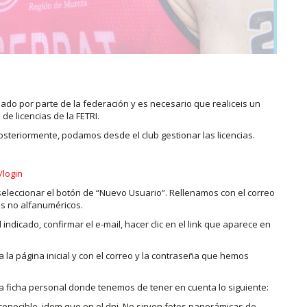
ado por parte de la federación y es necesario que realiceis un
e licencias de la FETRI.
steriormente, podamos desde el club gestionar las licencias.
/login
seleccionar el botón de “Nuevo Usuario”. Rellenamos con el correo
es no alfanuméricos.
 indicado, confirmar el e-mail, hacer clic en el link que aparece en
a la página inicial y con el correo y la contraseña que hemos
la ficha personal donde tenemos de tener en cuenta lo siguiente:
conocible, idem que en el dni. No sirven fotos panorámicas de