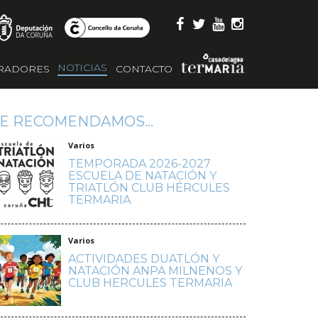
NOTICIAS
RADORES
CONTACTO
E RECOMENDAMOS...
Varios
TEMPORADA 2026-2027
ESCUELA DE NATACIÓN Y
TRIATLÓN CLUB HÉRCULES
TERMARIA
Varios
ACTIVIDADES DUATLÓN Y
NATACIÓN ANPA MILNENOS Y
CLUB HERCULES TERMARIA