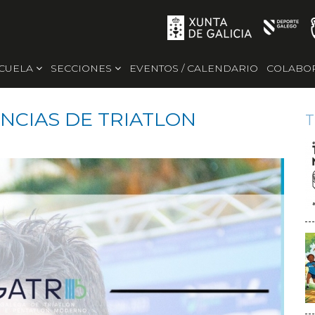
SCUELA
SECCIONES
EVENTOS / CALENDARIO
COLABO
NCIAS DE TRIATLON
T