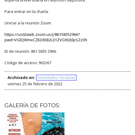
experta universitaria en Nutrición deportiva.
Para entrar en la charla.
Unirse a la reunión Zoom
https://us02web.zoom.us/j/86158352966?
pwd=VGlQWmxCZlI2dXB2L01ZVG9QblpSZz09
ID de reunión: 861 5835 2966
Código de acceso: 963267
Archivado en:
Actividades / Kedadas
viernes 25 de febrero de 2022
GALERÍA DE FOTOS: