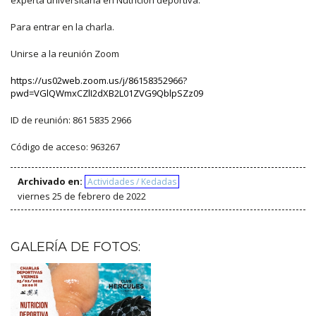
experta universitaria en Nutrición deportiva.
Para entrar en la charla.
Unirse a la reunión Zoom
https://us02web.zoom.us/j/86158352966?
pwd=VGlQWmxCZlI2dXB2L01ZVG9QblpSZz09
ID de reunión: 861 5835 2966
Código de acceso: 963267
Archivado en:
Actividades / Kedadas
viernes 25 de febrero de 2022
GALERÍA DE FOTOS: