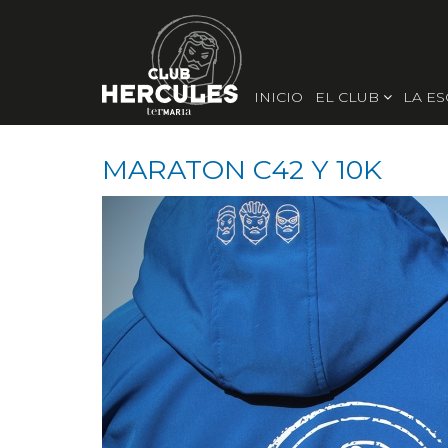
INICIO
EL CLUB
LA E
MARATON C42 Y 10K