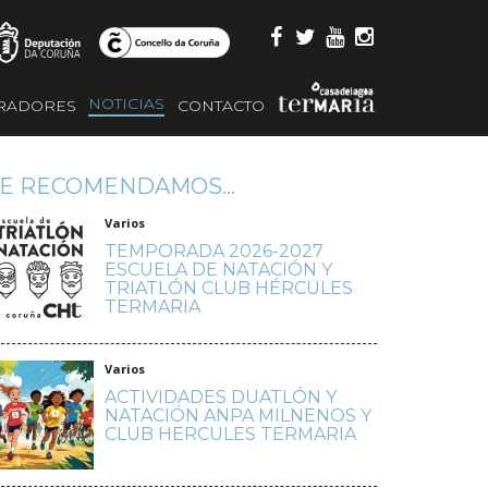
NOTICIAS
RADORES
CONTACTO
E RECOMENDAMOS...
Varios
TEMPORADA 2026-2027
ESCUELA DE NATACIÓN Y
TRIATLÓN CLUB HÉRCULES
TERMARIA
Varios
ACTIVIDADES DUATLÓN Y
NATACIÓN ANPA MILNENOS Y
CLUB HERCULES TERMARIA