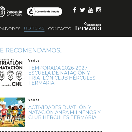
NOTICIAS
RADORES
CONTACTO
E RECOMENDAMOS...
Varios
TEMPORADA 2026-2027
ESCUELA DE NATACIÓN Y
TRIATLÓN CLUB HÉRCULES
TERMARIA
Varios
ACTIVIDADES DUATLÓN Y
NATACIÓN ANPA MILNENOS Y
CLUB HERCULES TERMARIA